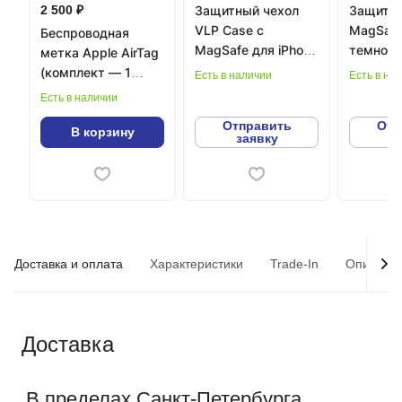
2 500 ₽
Защитный чехол
Защитны
VLP Case с
MagSafe 
Беспроводная
MagSafe для iPhone
темно-с
метка Apple AirTag
16 Серый
(комплект — 1
Есть в наличии
Есть в на
штука)
Есть в наличии
Отправить
Отп
В корзину
заявку
з
Доставка и оплата
Характеристики
Trade-In
Описани
Доставка
В пределах Санкт-Петербурга