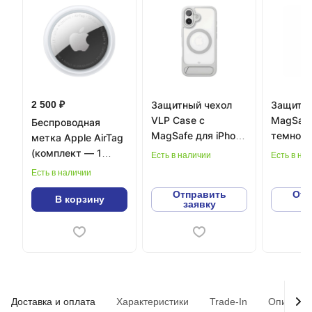
2 500 ₽
Защитный чехол
Защитны
VLP Case с
MagSafe 
Беспроводная
MagSafe для iPhone
темно-с
метка Apple AirTag
16 Серый
(комплект — 1
Есть в наличии
Есть в на
штука)
Есть в наличии
Отправить
Отп
В корзину
заявку
з
Доставка и оплата
Характеристики
Trade-In
Описани