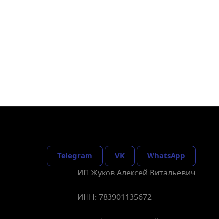
Telegram
VK
WhatsApp
ИП Жуков Алексей Витальевич
ИНН: 783901135672