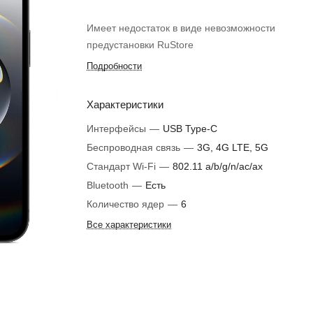
Имеет недостаток в виде невозможности
предустановки RuStore
Подробности
Характеристики
Интерфейсы
—
USB Type-C
Беспроводная связь
—
3G, 4G LTE, 5G
Стандарт Wi-Fi
—
802.11 a/b/g/n/ac/ax
Bluetooth
—
Есть
Количество ядер
—
6
Все характеристики