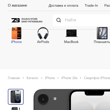
О магазине
Доставка и оплата
Trade-In
Рас
iPhone
AirPods
MacBook
Планшет
Главная
Каталог
iPhone
iPhone 16e
Смартфон iPhone