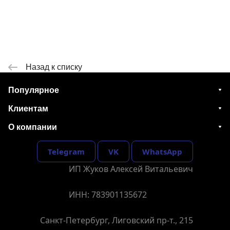
Назад к списку
Популярное
Клиентам
О компании
Telegram
VK
WhatsApp
ИП Жуков Алексей Витальевич
ИНН: 783901135672
Санкт-Петербург, Лиговский пр-т., 215