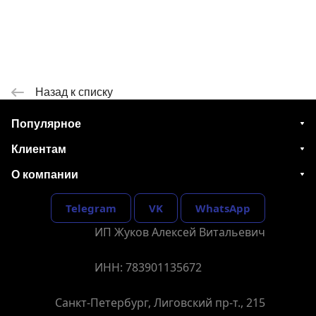
Назад к списку
Популярное
Клиентам
О компании
Telegram
VK
WhatsApp
ИП Жуков Алексей Витальевич
ИНН: 783901135672
Санкт-Петербург, Лиговский пр-т., 215