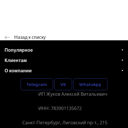
Назад к списку
Популярное
Клиентам
О компании
Telegram
VK
WhatsApp
ИП Жуков Алексей Витальевич
ИНН: 783901135672
Санкт-Петербург, Лиговский пр-т., 215