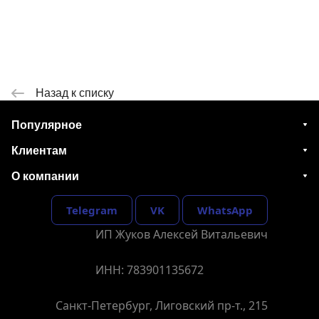
Назад к списку
Популярное
Клиентам
О компании
Telegram
VK
WhatsApp
ИП Жуков Алексей Витальевич
ИНН: 783901135672
Санкт-Петербург, Лиговский пр-т., 215