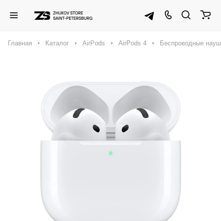
Главная
Каталог
AirPods
AirPods 4
Беспроводные наушн