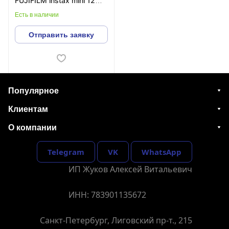
FUJIFILM instax mini 12
Pink
Есть в наличии
Отправить заявку
Популярное
Клиентам
О компании
Telegram
VK
WhatsApp
ИП Жуков Алексей Витальевич
ИНН: 783901135672
Санкт-Петербург, Лиговский пр-т., 215