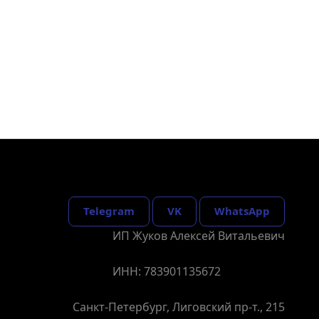
Telegram
VK
WhatsApp
ИП Жуков Алексей Витальевич
ИНН: 783901135672
Санкт-Петербург, Лиговский пр-т., 215