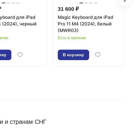
₽
31 600 ₽
yboard для iPad
Magic Keyboard для iPad
4 (2024), черный
Pro 11 M4 (2024), белый
)
(MWR03)
личии
Есть в наличии
ину
В корзину
ии и странам СНГ