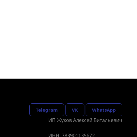
Telegram
VK
WhatsApp
ИП Жуков Алексей Витальевич
ИНН: 783901135672