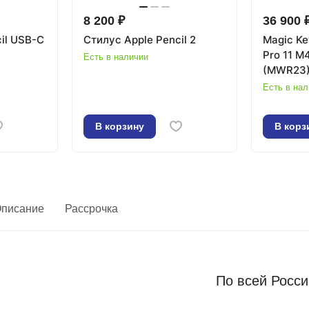
8 200 ₽
36 900 
il USB-C
Стилус Apple Pencil 2
Magic Ke
Pro 11 M
Есть в наличии
(MWR23
Есть в на
В корзину
В корз
писание
Рассрочка
По всей Росс