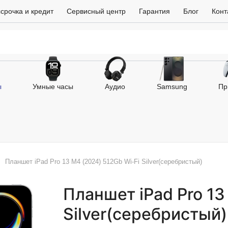
срочка и кредит
Сервисный центр
Гарантия
Блог
Конт
ы
Умные часы
Аудио
Samsung
Пр
Планшет iPad Pro 13 M4 (2024) 512Gb Wi‑Fi Silver(серебристый)
Планшет iPad Pro 13
Silver(серебристый)